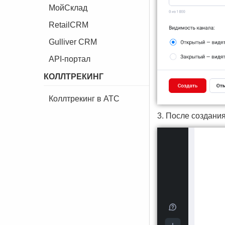
МойСклад
RetailCRM
Gulliver CRM
API-портал
КОЛЛТРЕКИНГ
Коллтрекинг в АТС
3. После создани